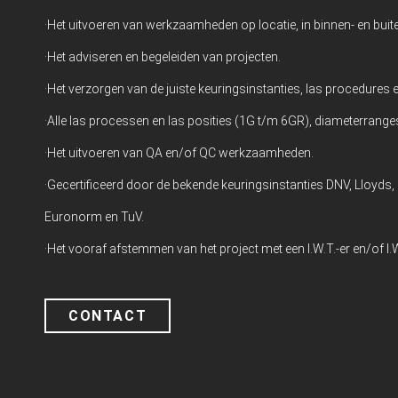
·Het uitvoeren van werkzaamheden op locatie, in binnen- en buit
·Het adviseren en begeleiden van projecten.
·Het verzorgen van de juiste keuringsinstanties, las procedures 
·Alle las processen en las posities (1G t/m 6GR), diameterrange
·Het uitvoeren van QA en/of QC werkzaamheden.
·Gecertificeerd door de bekende keuringsinstanties DNV, Lloy
Euronorm en TuV.
·Het vooraf afstemmen van het project met een I.W.T.-er en/of I.W
CONTACT