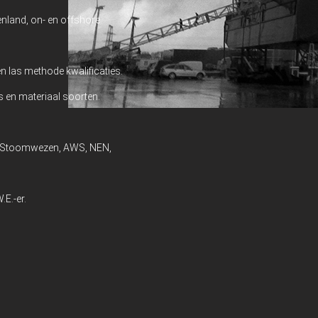
enland, on- en offshore.
en las methode kwalificaties.
s en materiaal soorten.
ds, Stoomwezen, AWS, NEN,
.E.-er.