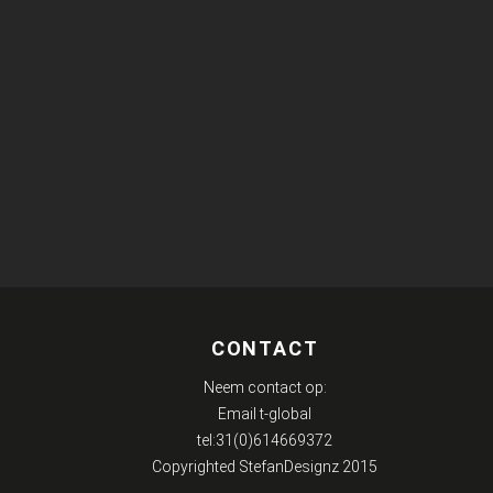
CONTACT
Neem contact op:
Email t-global
tel:31(0)614669372
Copyrighted StefanDesignz
2015