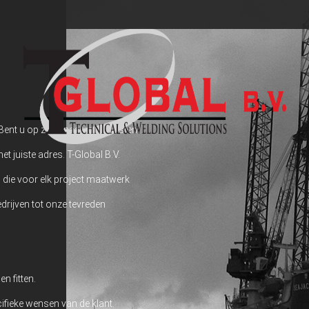
Bent u op zoek naar specialisten
t juiste adres. T-Global B.V.
n die voor elk project maatwerk
drijven tot onze tevreden
n fitten.
ifieke wensen van de klant.