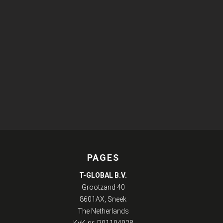
PAGES
T-GLOBAL B.V.
Grootzand 40
8601AX, Sneek
The Netherlands
KvK-nr: R01104928